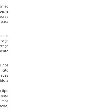
União
ses e
essas
 para
 ou se
rviço
ereço
mento
o nos
ícito
dades
ido a
 tipo
 para
mimos
ncias,