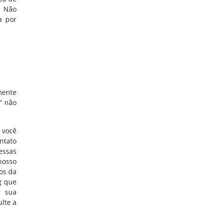
. Não
a por
mente
” não
 você
ntato
essas
nosso
os da
g que
r sua
lte a