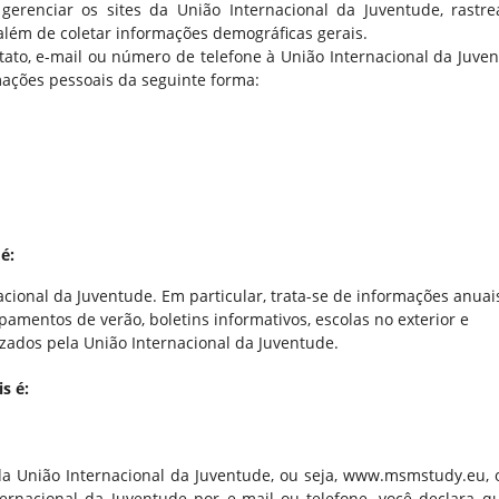
erenciar os sites da União Internacional da Juventude, rastre
além de coletar informações demográficas gerais.
ato, e-mail ou número de telefone à União Internacional da Juven
ações pessoais da seguinte forma:
é:
acional da Juventude. Em particular, trata-se de informações anuai
mentos de verão, boletins informativos, escolas no exterior e
izados pela União Internacional da Juventude.
s é:
da União Internacional da Juventude, ou seja, www.msmstudy.eu, 
rnacional da Juventude por e-mail ou telefone, você declara qu