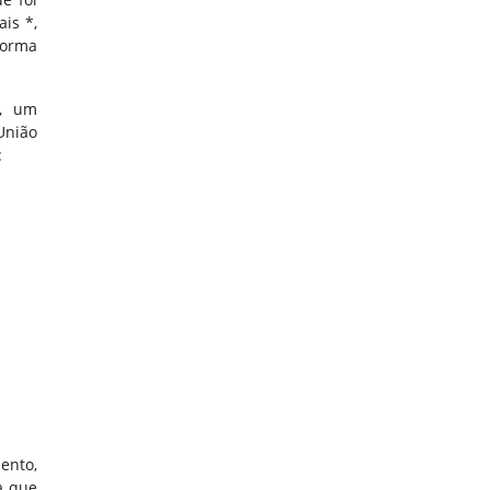
is *,
forma
s, um
União
:
ento,
a que