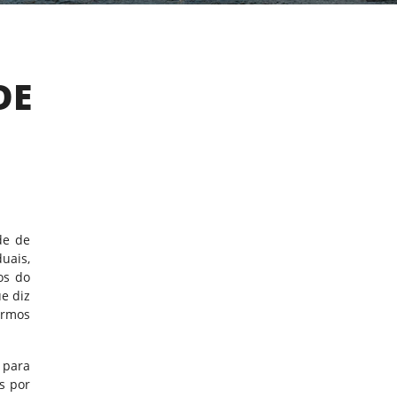
DE
de de
uais,
os do
e diz
ermos
 para
s por