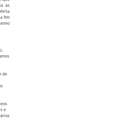
os às
ferta
a fim
áximo
o,
samos
m de
is
deos
s e
ários