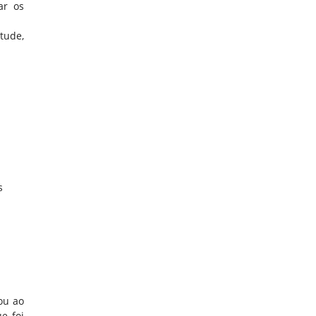
ar os
tude,
s
ou ao
e foi