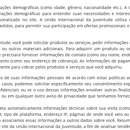
ões demográficas (como idade, gênero, nacionalidade etc.). A 
ormações demográficas para entender suas necessidades e interes
nalizado no site. A União Internacional da Juventude utiliza 
edidos, para permitir sua participação em ofertas promocionais e
ntude, você pode solicitar produtos ou serviços, pedir informações
 ou outros materiais adicionais. Para adquirir um produto ou se
ê precisará fornecer informações de contato (como seu nome, end
mento (como seu endereço de cobrança). As informações de paga
mente para cobrar pelos produtos e serviços que você adquiriu.
o de suas informações pessoais de acordo com estas políticas a
 casos, podemos solicitar especificamente seu consentimento expl
idenciais ou se o uso dessas informações envolver outras finali
e ou em qualquer outro aviso de privacidade que tenhamos fornec
leta automaticamente informações técnicas sobre sua visita (como
t, tipo de plataforma, endereço IP, páginas de onde você veio ou
Não associamos essas informações a outros dados sobre você. Resu
 site da União Internacional da Juventude, a fim de analisar tendê