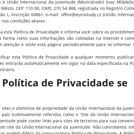
 à União Internacional da Juventude (Mezinárodní Svaz Mládeže z
Město, CEP: 110 00, CNPJ: 270 54 888, registrada no Registro Come
o L, Inscrição 60861, e-mail: office@eurostudy.cz (União Internac
, nas condições abaixo.
za esta Política de Privacidade e informa você sobre os procedimen
à forma como suas informações são coletadas na Internet e com
com atenção e visite esta página periodicamente para se informar 
ficar esta Política de Privacidade a qualquer momento, publica
ões entrarão automaticamente em vigor na data especificada na Pol
ntrário.
 Política de Privacidade se
os sites e domínios de propriedade da União Internacional da Juven
 país (coletivamente referidos como o “Site da União Internacion
uventude pode conter links para sites de terceiros para sua conven
rá do site da União Internacional da Juventude. Não controlamos si
las podem diferir da nossa própria Política de Privacidade. A Polít