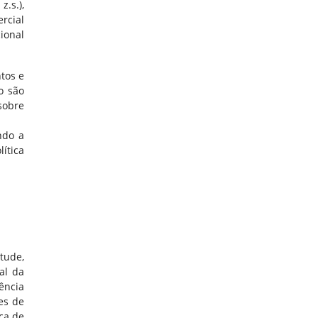
.s.),
rcial
ional
tos e
o são
sobre
ndo a
ítica
tude,
al da
iência
tes de
ica de