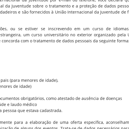
al da Juventude sobre o tratamento e a proteção de dados pessoa
dadeiros e são fornecidos à União Internacional da Juventude de 
ações, ou se estiver se inscrevendo em um curso de idioma
rangeira, um curso universitário no exterior organizado pela 
cê concorda com o tratamento de dados pessoais da seguinte forma
 pais (para menores de idade),
menores de idade)
ocumentos obrigatórios, como atestado de ausência de doenças
aúde e laudo médico
o a pessoa que estava cadastrada.
lmente para a elaboração de uma oferta específica, aconselham
ização de alguns dos eventos. Trata-se de dados necessários par