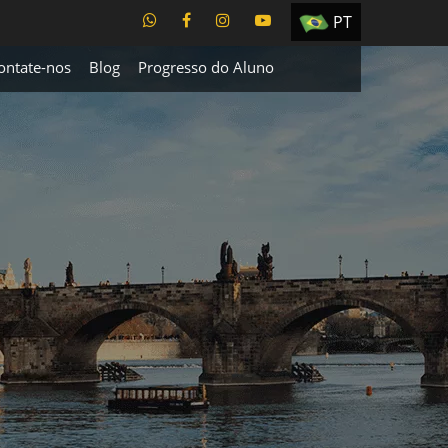
PT
EN
ontate-nos
Blog
Progresso do Aluno
ES
TR
UA
CZ
RU