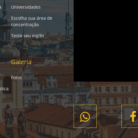
a
Universidades
Escolha sua área de
concentração
Teste seu inglês
Galeria
Fotos
lica