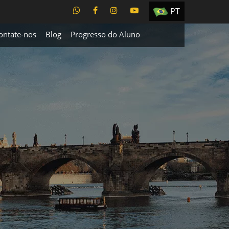
PT
EN
ontate-nos
Blog
Progresso do Aluno
ES
TR
UA
CZ
RU