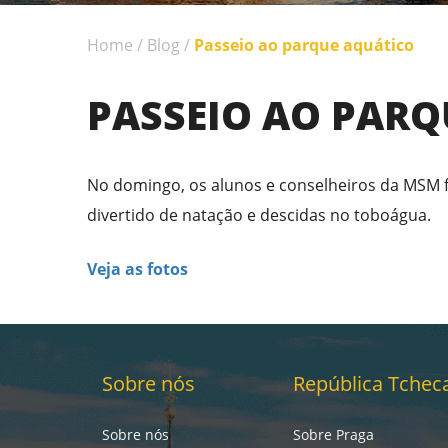
Home
/
Blog
/
Passeio ao parque aquático
PASSEIO AO PARQ
No domingo, os alunos e conselheiros da MSM 
divertido de natação e descidas no toboágua.
Veja as fotos
Sobre nós
República Tchec
Sobre nós
Sobre Praga