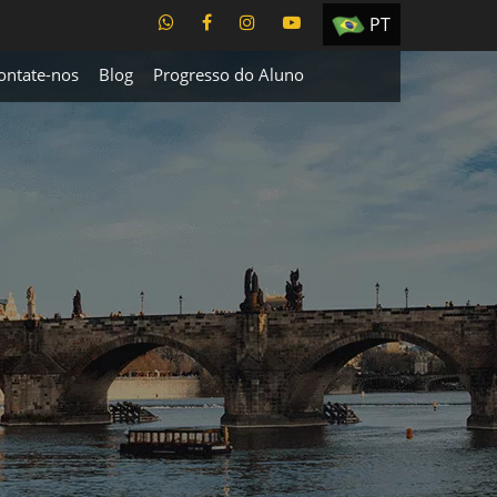
PT
EN
ontate-nos
Blog
Progresso do Aluno
ES
TR
UA
CZ
RU