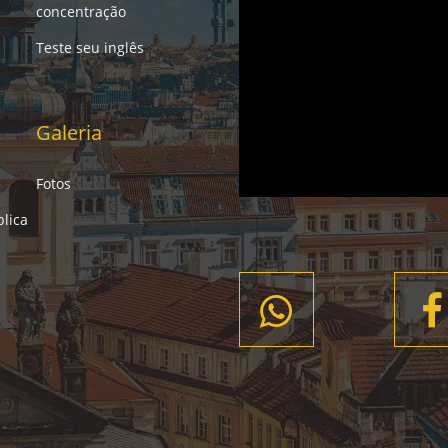
concentração
Teste seu inglês
Galeria
Fotos
lica