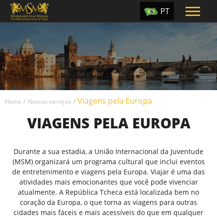
PT
EN
ES
TR
UA
Viagens pela Europa
CZ
/
/
Home
Nossos serviços
VIAGENS PELA EUROPA
RU
Durante a sua estadia, a União Internacional da Juventude
(MSM) organizará um programa cultural que inclui eventos
de entretenimento e viagens pela Europa. Viajar é uma das
atividades mais emocionantes que você pode vivenciar
atualmente. A República Tcheca está localizada bem no
coração da Europa, o que torna as viagens para outras
cidades mais fáceis e mais acessíveis do que em qualquer