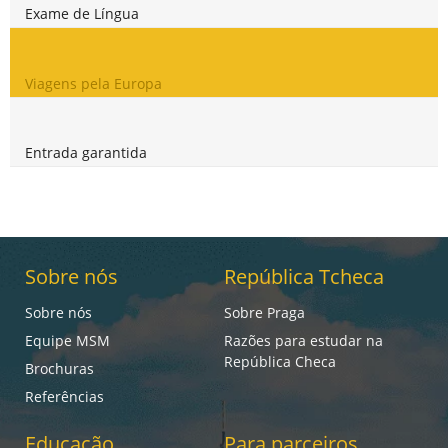
Exame de Língua
Viagens pela Europa
Entrada garantida
Sobre nós
República Tcheca
Sobre nós
Sobre Praga
Equipe MSM
Razões para estudar na
República Checa
Brochuras
Referências
Educação
Para parceiros