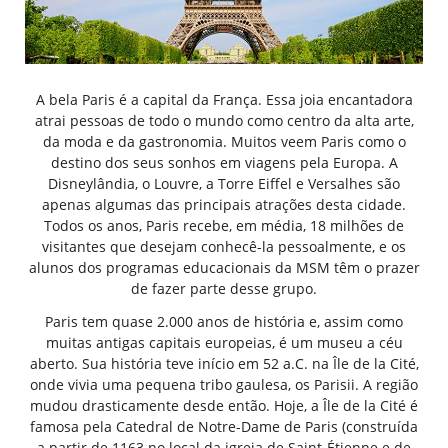
A bela Paris é a capital da França. Essa joia encantadora
atrai pessoas de todo o mundo como centro da alta arte,
da moda e da gastronomia. Muitos veem Paris como o
destino dos seus sonhos em viagens pela Europa. A
Disneylândia, o Louvre, a Torre Eiffel e Versalhes são
apenas algumas das principais atrações desta cidade.
Todos os anos, Paris recebe, em média, 18 milhões de
visitantes que desejam conhecê-la pessoalmente, e os
alunos dos programas educacionais da MSM têm o prazer
de fazer parte desse grupo.
Paris tem quase 2.000 anos de história e, assim como
muitas antigas capitais europeias, é um museu a céu
aberto. Sua história teve início em 52 a.C. na Île de la Cité,
onde vivia uma pequena tribo gaulesa, os Parisii. A região
mudou drasticamente desde então. Hoje, a Île de la Cité é
famosa pela Catedral de Notre-Dame de Paris (construída
a partir de 1163 no local da igreja de Saint-Étienne e de