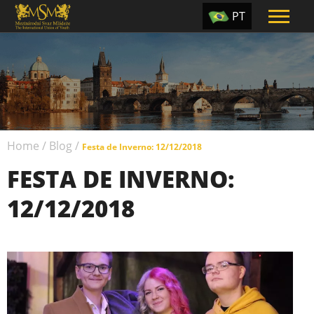
PT
EN
ES
TR
UA
Home
/
Blog
/
CZ
Festa de Inverno: 12/12/2018
FESTA DE INVERNO:
RU
12/12/2018