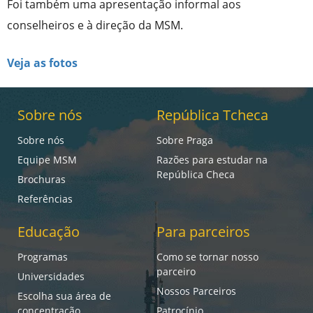
Foi também uma apresentação informal aos
conselheiros e à direção da MSM.
Veja as fotos
Sobre nós
República Tcheca
Sobre nós
Sobre Praga
Equipe MSM
Razões para estudar na
República Checa
Brochuras
Referências
Educação
Para parceiros
Programas
Como se tornar nosso
parceiro
Universidades
Nossos Parceiros
Escolha sua área de
concentração
Patrocínio