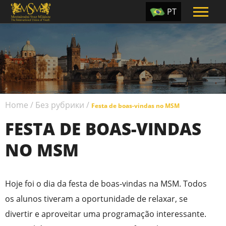
PT
EN
ES
TR
UA
Home
/
Без рубрики
/
CZ
Festa de boas-vindas no МSМ
FESTA DE BOAS-VINDAS
RU
NO МSМ
Hoje foi o dia da festa de boas-vindas na MSM. Todos
os alunos tiveram a oportunidade de relaxar, se
divertir e aproveitar uma programação interessante.