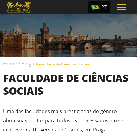
PT
EN
ES
TR
UA
Home
/
Blog
/
CZ
Faculdade de Ciências Sociais
FACULDADE DE CIÊNCIAS
RU
SOCIAIS
Uma das faculdades mais prestigiadas do gênero
abriu suas portas para todos os interessados em se
inscrever na Universidade Charles, em Praga.