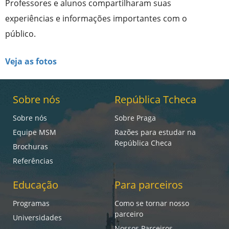
Professores e alunos compartilharam suas
experiências e informações importantes com o
público.
Veja as fotos
Sobre nós
República Tcheca
Sobre nós
Sobre Praga
Equipe MSM
Razões para estudar na
República Checa
Brochuras
Referências
Educação
Para parceiros
Programas
Como se tornar nosso
parceiro
Universidades
Nossos Parceiros