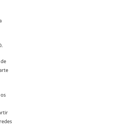
a
O.
 de
arte
 os
rtir
aredes