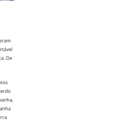
zeram
rtável
ca. De
ntos
uerdo
emanha,
manha
rra