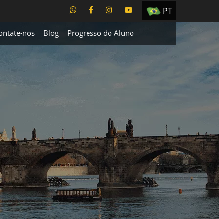
PT
EN
ontate-nos
Blog
Progresso do Aluno
ES
TR
UA
CZ
RU