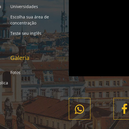
a
Universidades
Escolha sua área de
concentração
Teste seu inglês
Galeria
Fotos
lica