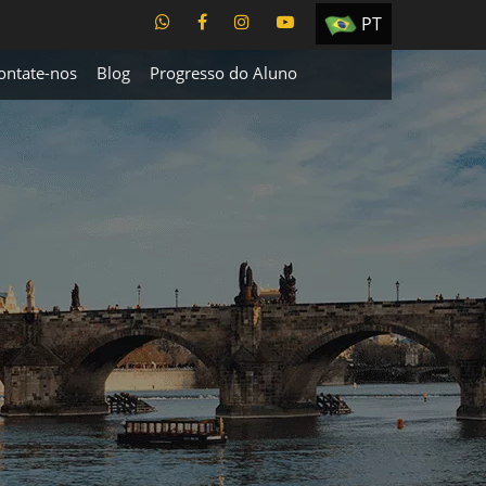
PT
EN
ontate-nos
Blog
Progresso do Aluno
ES
TR
UA
CZ
RU