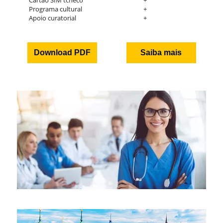
Cartão SIM tcheco
+
Programa cultural
+
Apoio curatorial
+
Download PDF
Saiba mais