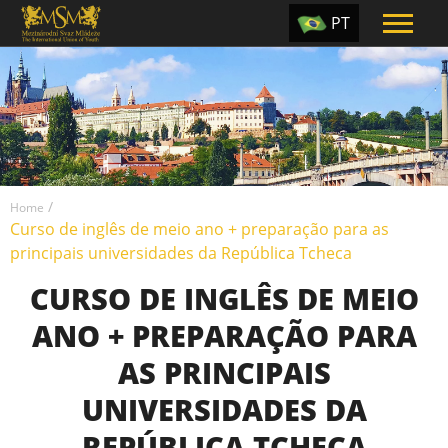
PT
EN
ES
TR
UA
/
CZ
Home
Curso de inglês de meio ano + preparação para as
RU
principais universidades da República Tcheca
CURSO DE INGLÊS DE MEIO
ANO + PREPARAÇÃO PARA
AS PRINCIPAIS
UNIVERSIDADES DA
REPÚBLICA TCHECA