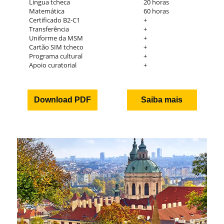
Língua tcheca
20 horas
Matemática
60 horas
Certificado B2-C1
+
Transferência
+
Uniforme da MSM
+
Cartão SIM tcheco
+
Programa cultural
+
Apoio curatorial
+
Download PDF
Saiba mais