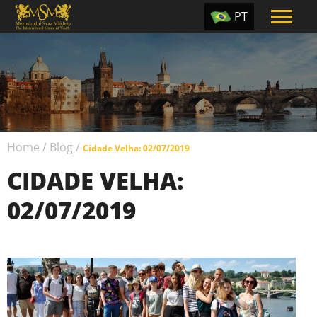
PT
EN
ES
TR
UA
Home
/
Blog
/
CZ
Cidade Velha: 02/07/2019
CIDADE VELHA:
RU
02/07/2019