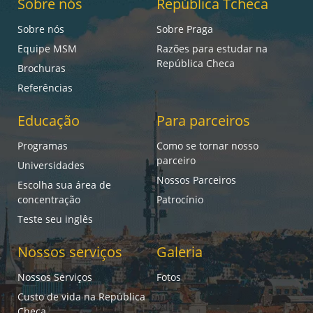
Sobre nós
República Tcheca
Sobre nós
Sobre Praga
Equipe MSM
Razões para estudar na
República Checa
Brochuras
Referências
Educação
Para parceiros
Programas
Como se tornar nosso
parceiro
Universidades
Nossos Parceiros
Escolha sua área de
concentração
Patrocínio
Teste seu inglês
Nossos serviços
Galeria
Nossos Serviços
Fotos
Custo de vida na República
Checa