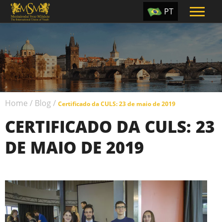
PT
EN
ES
TR
UA
Home
/
Blog
/
CZ
Certificado da CULS: 23 de maio de 2019
CERTIFICADO DA CULS: 23
RU
DE MAIO DE 2019