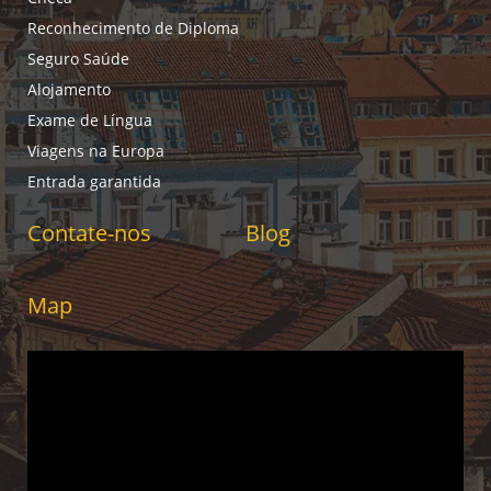
Reconhecimento de Diploma
Seguro Saúde
Alojamento
Exame de Língua
Viagens na Europa
Entrada garantida
Contate-nos
Blog
Map