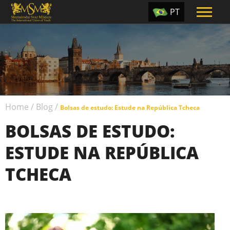
PT
EN
ES
TR
UA
Home
/
Blog
/
CZ
Bolsas de estudo: Estude na República Tcheca
BOLSAS DE ESTUDO:
RU
ESTUDE NA REPÚBLICA
TCHECA