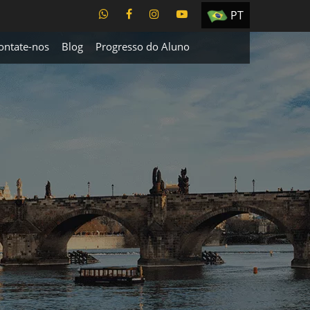
PT
EN
ontate-nos
Blog
Progresso do Aluno
ES
TR
UA
CZ
RU