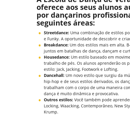
oferece aos seus alunos a
por dançarinos profission
seguintes áreas:
Streetdance:
Uma combinação de estilos po
e Funky. A oportunidade de descobrir e criar
Breakdance:
Um dos estilos mais em alta. B
juntos em batalhas de dança, dançam e cur
Housedance:
Um estilo baseado em movimen
trabalho de pés. Os alunos aprenderão os 
estilo: Jack, Jacking, Footwork e Lofting.
Dancehall:
Um novo estilo que surgiu da mús
hip-hop e de seus estilos derivados, os dan
trabalham com o corpo de uma maneira com
dança é muito dinâmica e provocativa.
Outros estilos:
Você também pode aprender 
Locking, Waacking, Contemporâneo, New Sty
Krump.