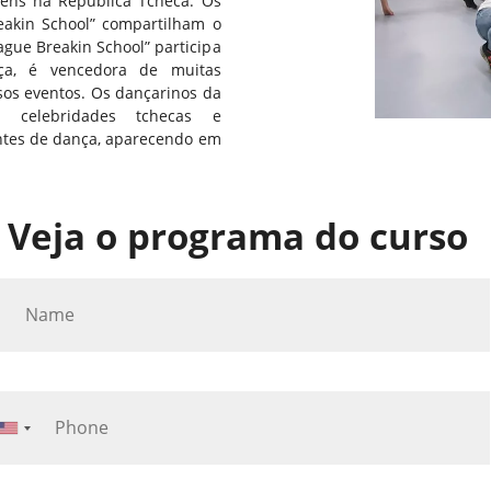
vens na República Tcheca. Os
reakin School” compartilham o
gue Breakin School” participa
ça, é vencedora de muitas
sos eventos. Os dançarinos da
m celebridades tchecas e
tes de dança, aparecendo em
Veja o programa do curso