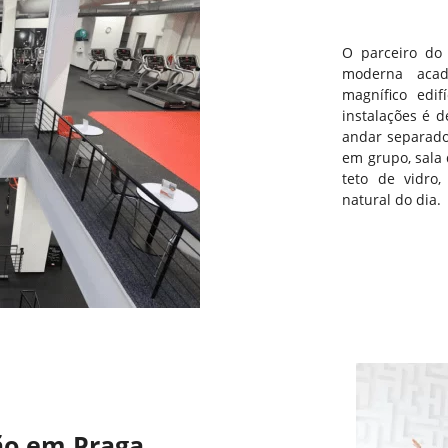
O parceiro do
moderna acad
magnífico edif
instalações é 
andar separado 
em grupo, sala 
teto de vidro
natural do dia.
ão em Praga