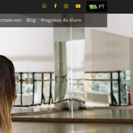
PT
EN
ontate-nos
Blog
Progresso do Aluno
ES
TR
UA
CZ
RU