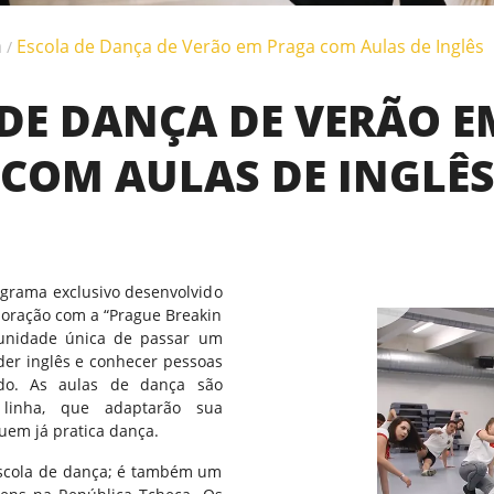
a
Escola de Dança de Verão em Praga com Aulas de Inglês
/
DE DANÇA DE VERÃO 
COM AULAS DE INGLÊ
grama exclusivo desenvolvido
boração com a “Prague Breakin
tunidade única de passar um
der inglês e conhecer pessoas
ndo. As aulas de dança são
 linha, que adaptarão sua
uem já pratica dança.
escola de dança; é também um