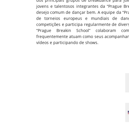
dos principais grupos de breakdance para jo
jovens e talentosos integrantes da “Prague B
desejo comum de dançar bem. A equipe da “Pra
de torneios europeus e mundiais de dan
competições e participa regularmente de diver
“Prague Breakin School” colaboram co
frequentemente atuam como seus acompanhan
vídeos e participando de shows.