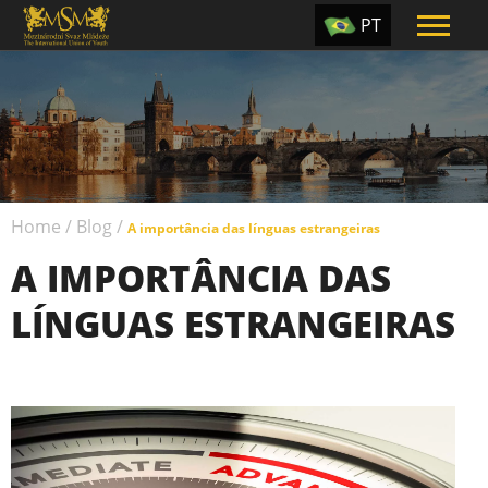
PT
EN
ES
TR
UA
Home
/
Blog
/
CZ
A importância das línguas estrangeiras
A IMPORTÂNCIA DAS
RU
LÍNGUAS ESTRANGEIRAS